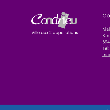
Co
Mai
8, r
694
Tel
mai