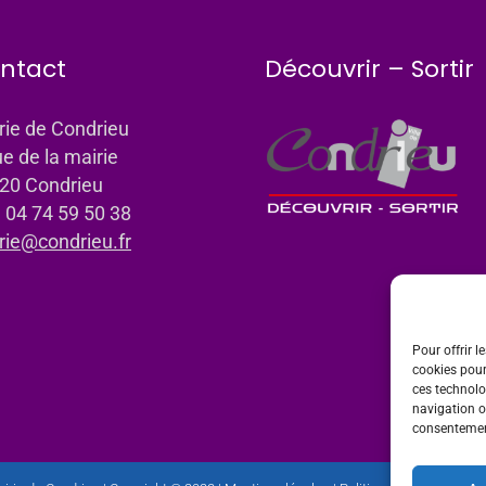
ntact
Découvrir – Sortir
rie de Condrieu
ue de la mairie
20 Condrieu
: 04 74 59 50 38
rie@condrieu.fr
Pour offrir l
cookies pour
ces technolo
navigation ou
consentement