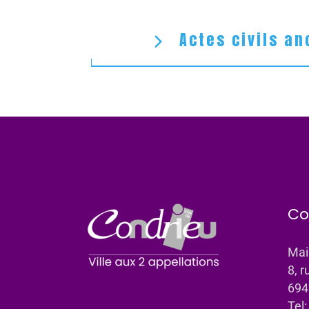
Actes civils an
Co
Mai
8, r
694
Tel