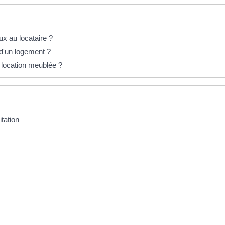
eux au locataire ?
n d'un logement ?
t location meublée ?
itation