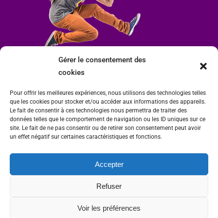
Gérer le consentement des
cookies
Pour offrir les meilleures expériences, nous utilisons des technologies telles
que les cookies pour stocker et/ou accéder aux informations des appareils.
Le fait de consentir à ces technologies nous permettra de traiter des
données telles que le comportement de navigation ou les ID uniques sur ce
site. Le fait de ne pas consentir ou de retirer son consentement peut avoir
un effet négatif sur certaines caractéristiques et fonctions.
Accepter
Mairie de Condrieu | Copyright © 2023 |
Mentions légales
|
Politique de
Refuser
confidentialité
Site internet Charlitisé par FBMediaworks - Création de sites internet à Condrieu
Voir les préférences
et
Thierry Caizes Freelance
| Photos par
Ombre et Matière - Photographe