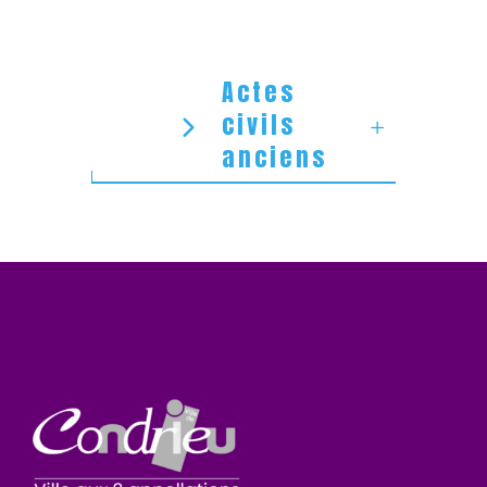
Actes
civils
anciens