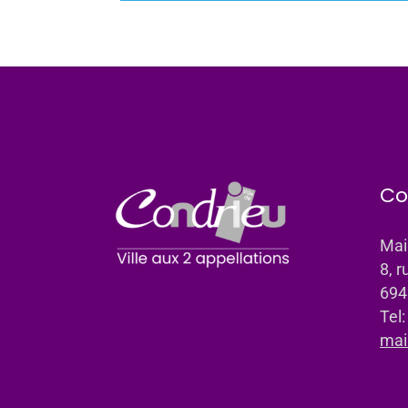
Co
Mai
8, r
694
Tel
mai