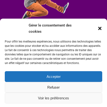
Gérer le consentement des
cookies
Pour offrir les meilleures expériences, nous utilisons des technologies telles
que les cookies pour stocker et/ou accéder aux informations des appareils.
Le fait de consentir à ces technologies nous permettra de traiter des
données telles que le comportement de navigation ou les ID uniques sur ce
site. Le fait de ne pas consentir ou de retirer son consentement peut avoir
un effet négatif sur certaines caractéristiques et fonctions.
Accepter
Mairie de Condrieu | Copyright © 2023 |
Mentions légales
|
Politique de
Refuser
confidentialité
Site internet Charlitisé par FBMediaworks - Création de sites internet à Condrieu
Voir les préférences
et
Thierry Caizes Freelance
| Photos par
Ombre et Matière - Photographe