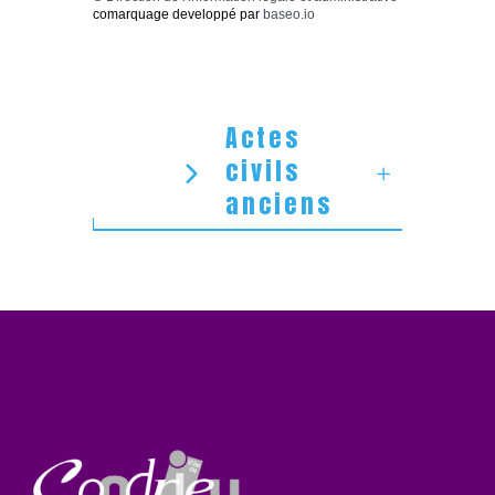
comarquage developpé par
baseo.io
Actes
civils
anciens