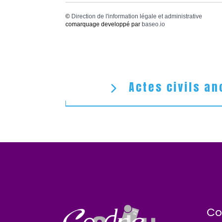
©
Direction de l'information légale et administrative
comarquage developpé par
baseo.io
Actes civils an
Co