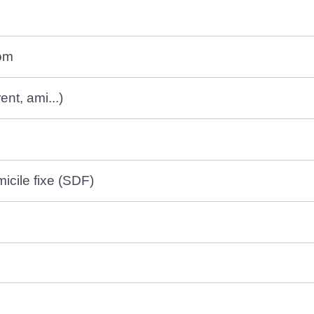
nom
nt, ami...)
icile fixe (SDF)