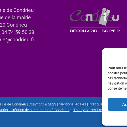
rie de Condrieu
ue de la mairie
20 Condrieu
: 04 74 59 50 38
rie@condrieu.fr
Pour offrir l
cookies pour
ces technolo
navigation ou
consentement
Ac
irie de Condrieu | Copyright © 2023 |
Mentions légales
|
Politique de confidential
orks - Création de sites internet à Condrieu
et
Thierry Caizes Freelance
| Photos