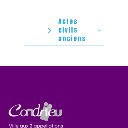
Actes
civils
anciens