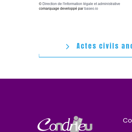
©
Direction de l'information légale et administrative
comarquage developpé par
baseo.io
Actes civils an
Co