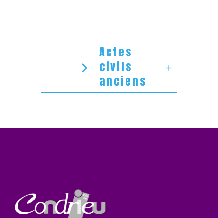
Actes
civils
anciens