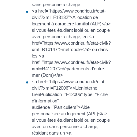
sans personne à charge
<a href="https://www.condrieu.fr/etat-
civil/?xml=F13132">Allocation de
logement à caractère familial (ALF)</a>
si vous êtes étudiant isolé ou en couple
avec personne à charge, en <a
href="https://www.condrieu.fr/etat-civil/?
xml=R10147">métropole</a> ou dans
les <a
href="https://www.condrieu.fr/etat-civil/?
xml=R41207">départements d'outre-
mer (Dom)</a>
<a href="https://www.condrieu.fr/etat-
civil/?xml=F12006"><LienInterne
LienPublication="F12006" type="Fiche
d'information"
audience="Particuliers">Aide
personnalisée au logement (APL)</a>
si vous êtes étudiant isolé ou en couple
avec ou sans personne à charge,
résidant dans un <a