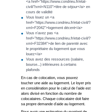
<a href="https://www.condrieu.fr/etat-
civil/?xml=N110">titre de séjour</a> en
cours de validité
Vous louez un <a
href="https://www.condrieu.fr/etat-civil/?
xml=F2042">logement décent</a>
Vous n'avez pas <a
href="https://www.condrieu.fr/etat-civil/?
xml=F32384">de lien de parenté avec
le propriétaire du logement que vous
louez</a>
Vous avez des ressources (salaire,
bourse...) inférieures à certains
plafonds
En cas de colocation, vous pouvez
toucher une aide au logement. Le loyer pris
en considération pour le calcul de l'aide est
alors divisé en fonction du nombre de
colocataires. Chaque colocataire doit faire
sa propre demande d'aide au logement.
Pour avoir une estimation du montant de