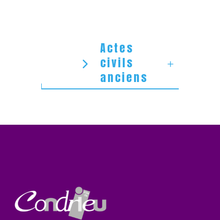
Actes
civils
anciens