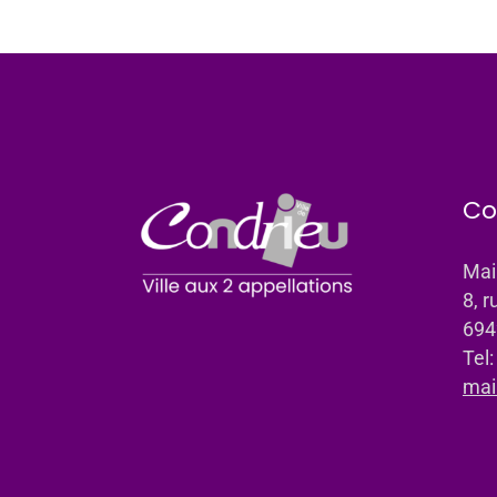
Co
Mai
8, r
694
Tel
mai