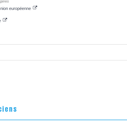
ngères
l'Union européenne
re
ciens