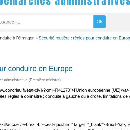
Démarches administrative
nduire à l'étranger
Sécurité routière : règles pour conduire en Euro
>
pour conduire en Europe
 et administrative (Première ministre)
ww.condrieu.fr/etat-civil/?xml=R41270">l'Union européenne (UE)</a>
es règles à connaître : conduite à gauche ou à droite, limitations de v
brexit/accueil/le-brexit-br--cest-quoi.html" target="_blank">Brexit</a>,