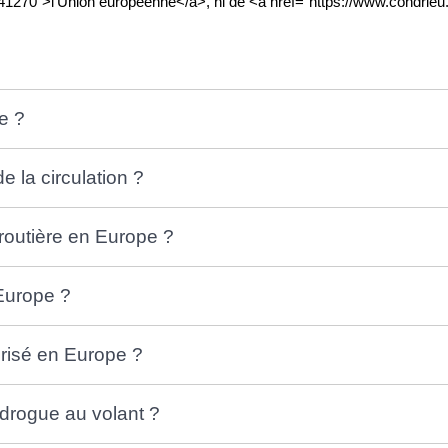
R41270">l'Union européenne</a>, ni de <a href="https://www.condrieu
e ?
e la circulation ?
routière en Europe ?
 Europe ?
orisé en Europe ?
 drogue au volant ?