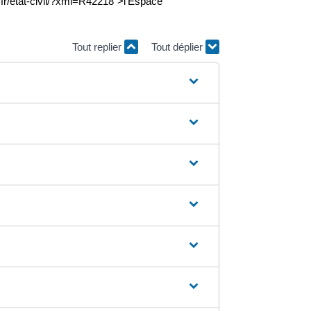
.fr/etat-civil/?xml=R42218">l'Espace
Tout replier
Tout déplier