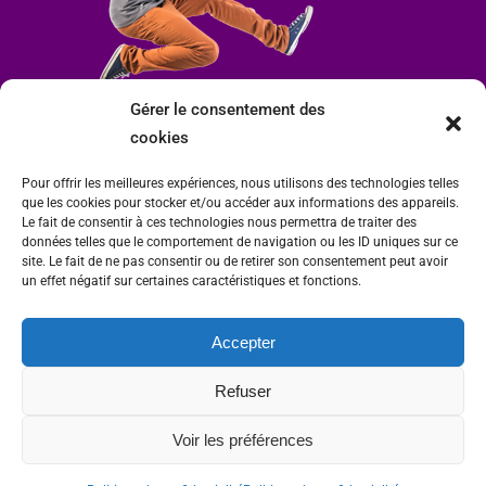
Gérer le consentement des
cookies
Pour offrir les meilleures expériences, nous utilisons des technologies telles
que les cookies pour stocker et/ou accéder aux informations des appareils.
Le fait de consentir à ces technologies nous permettra de traiter des
données telles que le comportement de navigation ou les ID uniques sur ce
site. Le fait de ne pas consentir ou de retirer son consentement peut avoir
un effet négatif sur certaines caractéristiques et fonctions.
Accepter
Mairie de Condrieu | Copyright © 2023 |
Mentions légales
|
Politique de
Refuser
confidentialité
Site internet Charlitisé par FBMediaworks - Création de sites internet à Condrieu
Voir les préférences
et
Thierry Caizes Freelance
| Photos par
Ombre et Matière - Photographe