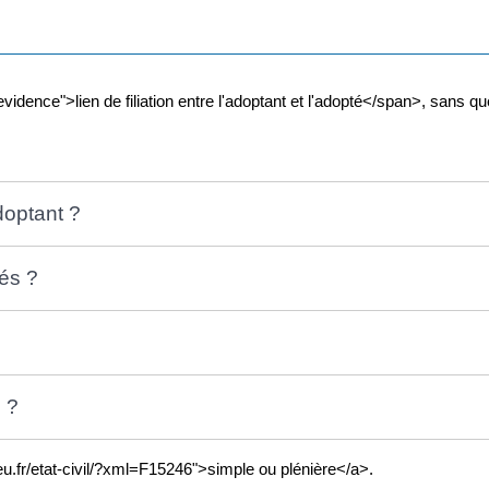
ence">lien de filiation entre l'adoptant et l'adopté</span>, sans que l
doptant ?
és ?
n ?
eu.fr/etat-civil/?xml=F15246">simple ou plénière</a>.