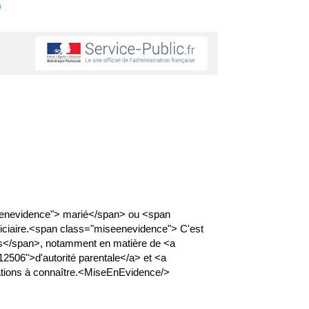
s
enevidence"> marié</span> ou <span
diciaire.<span class="miseenevidence"> C'est
ets</span>, notamment en matière de <a
R12506">d'autorité parentale</a> et <a
mations à connaître.<MiseEnEvidence/>