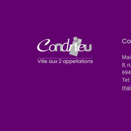
Co
Mai
8, r
694
Tel
mai