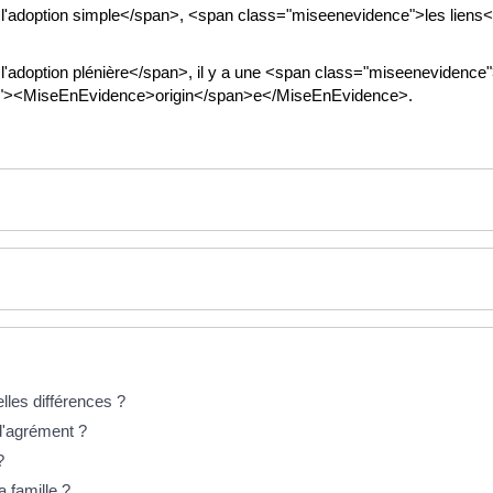
adoption simple</span>, <span class="miseenevidence">les liens</s
adoption plénière</span>, il y a une <span class="miseenevidence">r
ce"><MiseEnEvidence>origin</span>e</MiseEnEvidence>.
lles différences ?
d'agrément ?
?
 famille ?