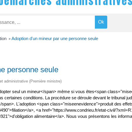
Démarches administrative
tion
Adoption d'un mineur par une personne seule
>
ne personne seule
 et administrative (Première ministre)
opter seul un mineur</span> même si vous êtes<span class="mise
certaines conditions. La procédure se déroule devant le tribunal ju
ion</span>. L'adoption <span class="miseenevidence">produit des eff
490">filiation</a>, <a href="https://www.condrieu.fr/etat-civil/?xml=
54921">d'obligation alimentaire</a>. Nous vous présentons les infor