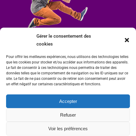
Gérer le consentement des
cookies
Pour offrir les meilleures expériences, nous utilisons des technologies telles
que les cookies pour stocker et/ou accéder aux informations des appareils.
Le fait de consentir à ces technologies nous permettra de traiter des
données telles que le comportement de navigation ou les ID uniques sur ce
site. Le fait de ne pas consentir ou de retirer son consentement peut avoir
un effet négatif sur certaines caractéristiques et fonctions.
Accepter
Mairie de Condrieu | Copyright © 2023 |
Mentions légales
|
Politique de
Refuser
confidentialité
Site internet Charlitisé par FBMediaworks - Création de sites internet à Condrieu
Voir les préférences
et
Thierry Caizes Freelance
| Photos par
Ombre et Matière - Photographe