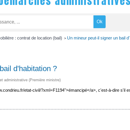
Démarches administrative
ilière : contrat de location (bail)
Un mineur peut-il signer un bail d'
>
ail d'habitation ?
 et administrative (Première ministre)
.condrieu.fr/etat-civil/?xml=F1194">émancipé</a>, c'est-à-dire s'il es