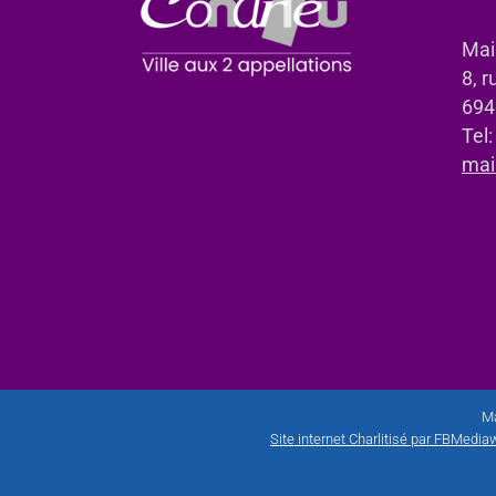
Mai
8, r
694
Tel
mai
Ma
Site internet Charlitisé par FBMediaw