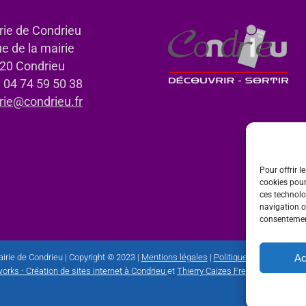
rie de Condrieu
ue de la mairie
20 Condrieu
: 04 74 59 50 38
rie@condrieu.fr
Pour offrir l
cookies pour
ces technolo
navigation ou
consentement
Ac
irie de Condrieu | Copyright © 2023 |
Mentions légales
|
Politique de confidential
orks - Création de sites internet à Condrieu
et
Thierry Caizes Freelance
| Photos