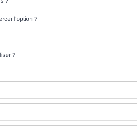
ns ?
rcer l'option ?
iser ?