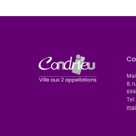
Co
Mai
8, r
694
Tel
mai