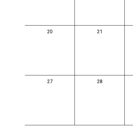
0
0
20
21
évènement,
évènement,
0
0
27
28
évènement,
évènement,