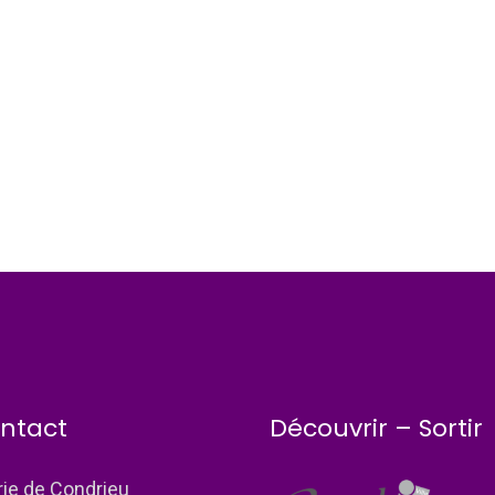
ntact
Découvrir – Sortir
rie de Condrieu