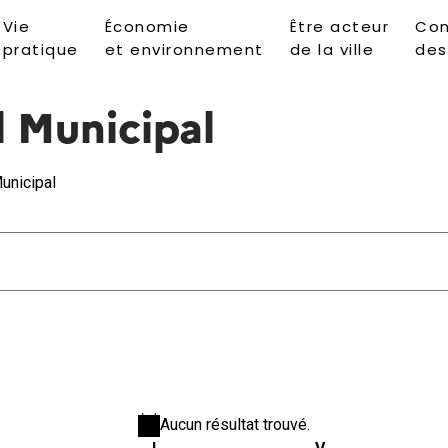
Vie
Économie
Être acteur
Con
pratique
et environnement
de la ville
des
l Municipal
unicipal
Aucun résultat trouvé.
Notice