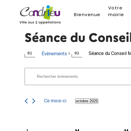
Votre
Bienvenue
mairie
Séance du Consei
Séance du Conseil M
Évènements
Recherche
Évènements
Saisir
mot-
et
clé.
navigation
Rechercher
Ce mois-ci
octobre 2025
Évènements
Sélectionnez
de
par
une
mot-
date.
vues
clé.