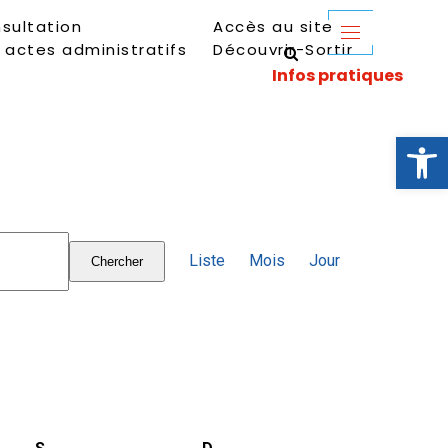
sultation
Accès au site
 actes administratifs
Découvrir-Sortir
Ouvrir la 
Navigation
Liste
Mois
Jour
Chercher
de
vues
Évènement