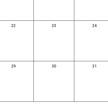
0
0
0
22
23
24
évènement,
évènement,
évènemen
0
0
0
29
30
31
évènement,
évènement,
évènemen