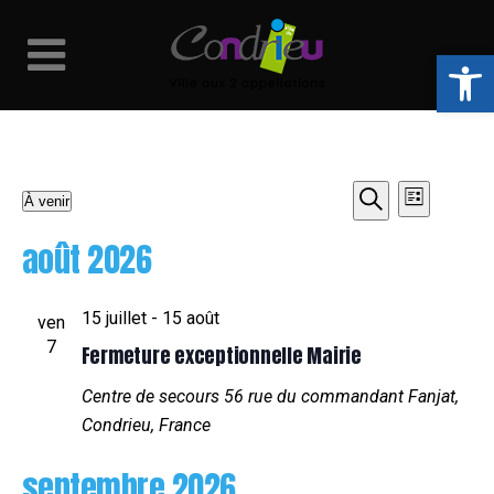
Ouvrir la 
Évènements
Naviga
Recher
À venir
Liste
Recherche
Sélectionnez
de
et
août 2026
une
vues
date.
navigat
15 juillet
-
15 août
Évène
ven
de
7
Fermeture exceptionnelle Mairie
vues
Centre de secours
56 rue du commandant Fanjat,
Condrieu, France
Évènem
septembre 2026