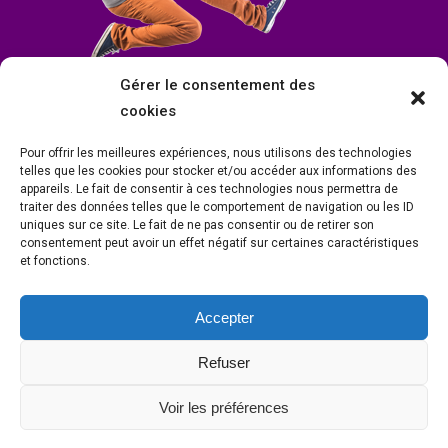
Gérer le consentement des
cookies
Pour offrir les meilleures expériences, nous utilisons des technologies
telles que les cookies pour stocker et/ou accéder aux informations des
appareils. Le fait de consentir à ces technologies nous permettra de
traiter des données telles que le comportement de navigation ou les ID
uniques sur ce site. Le fait de ne pas consentir ou de retirer son
consentement peut avoir un effet négatif sur certaines caractéristiques
et fonctions.
Accepter
Mairie de Condrieu | Copyright © 2023 |
Mentions légales
|
Politique de
confidentialité
Refuser
Site internet Charlitisé par FBMediaworks - Création de sites internet à
Condrieu
et
Thierry Caizes Freelance
| Photos par
Ombre et Matière -
Voir les préférences
Photographe