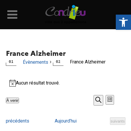
Ouvrir la 
France Alzheimer
France Alzheimer
Évènements
Évènements
Aucun résultat trouvé.
Notice
Naviga
Recher
À venir
Liste
Recherche
Sélectionnez
de
et
une
vues
Évènements
précédents
Aujourd’hui
Évènement
date.
suivants
navigat