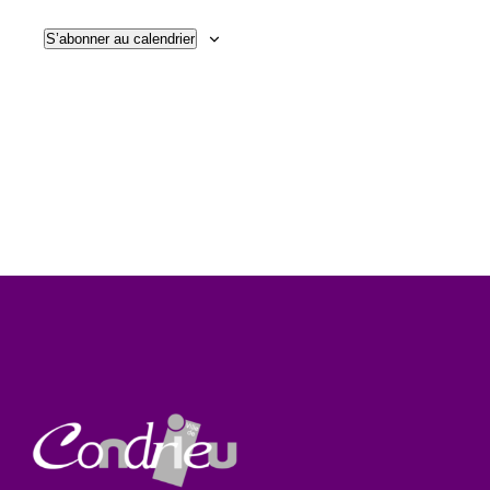
Évène
de
S’abonner au calendrier
vues
Évènem