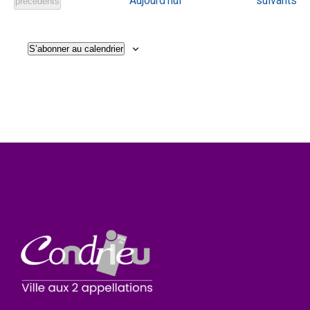
Aujourd’hui
suivants
Évènements
précédents
S’abonner au calendrier