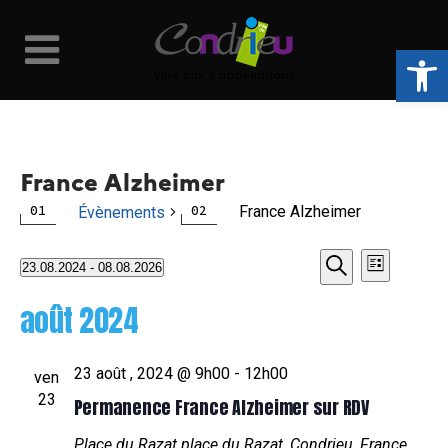
Ouvrir la 
France Alzheimer
France Alzheimer
Évènements
Naviga
Recher
Évènements
23.08.2024
 - 
08.08.2026
Liste
Recherche
Sélectionnez
de
et
août 2024
une
vues
date.
navigat
23 août , 2024 @ 9h00
-
12h00
Évène
ven
de
23
Permanence France Alzheimer sur RDV
Place du Razat
place du Razat, Condrieu, France