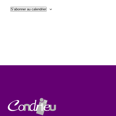
,
Évène
de
S’abonner au calendrier
2026
vues
Évènem