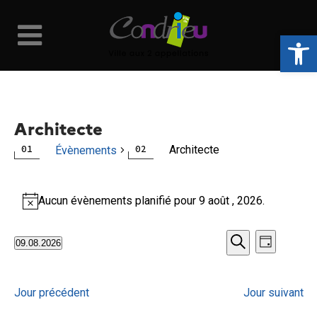
Ouvrir la 
Architecte
Architecte
Évènements
Évènements
Aucun évènements planifié pour 9 août , 2026.
Notice
for
Naviga
Recher
09.08.2026
Jour
9
Recherche
Sélectionnez
de
et
une
août
vues
Jour précédent
Jour suivant
date.
navigat