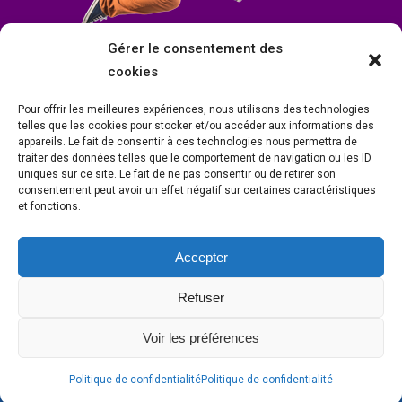
Gérer le consentement des
cookies
Pour offrir les meilleures expériences, nous utilisons des technologies
telles que les cookies pour stocker et/ou accéder aux informations des
appareils. Le fait de consentir à ces technologies nous permettra de
traiter des données telles que le comportement de navigation ou les ID
uniques sur ce site. Le fait de ne pas consentir ou de retirer son
consentement peut avoir un effet négatif sur certaines caractéristiques
et fonctions.
Accepter
Mairie de Condrieu | Copyright © 2023 |
Mentions légales
|
Politique de
confidentialité
Refuser
Site internet Charlitisé par FBMediaworks - Création de sites internet à
Condrieu
et
Thierry Caizes Freelance
| Photos par
Ombre et Matière -
Voir les préférences
Photographe
Politique de confidentialité
Politique de confidentialité