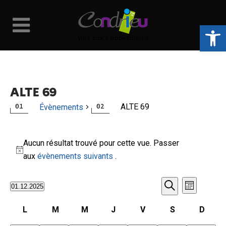
Ouvrir la 
ALTE 69
ALTE 69
Évènements
Évènements
Aucun résultat trouvé pour cette vue. Passer
Notice
aux
évènements suivants
.
Naviga
Recher
01.12.2025
Mois
Recherche
Sélectionnez
de
et
Calendrier
L
M
M
J
V
S
D
une
lundi
mardi
mercredi
jeudi
vendredi
samedi
diman
date.