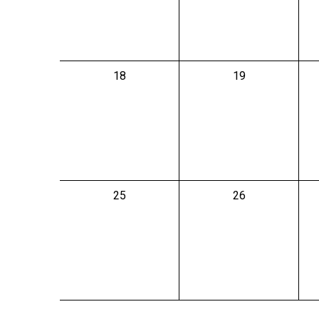
0
0
18
19
évènement,
évènement,
0
0
25
26
évènement,
évènement,