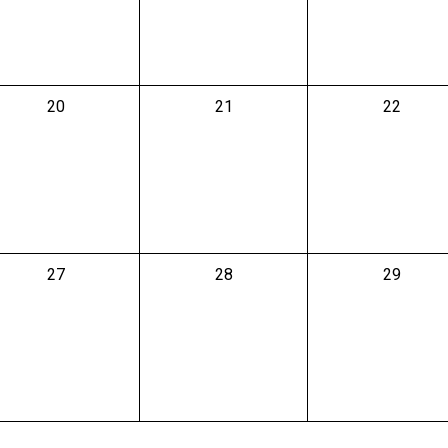
0
0
0
20
21
22
évènement,
évènement,
évènemen
0
0
0
27
28
29
évènement,
évènement,
évènemen