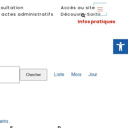
sultation
Accès au site
 actes administratifs
Découvrir-Sortir
Ouvrir la 
Navigation
Liste
Mois
Jour
Chercher
de
vues
Évènement
vants
.