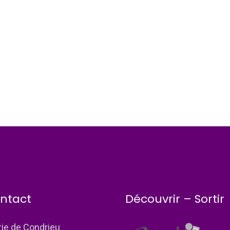
ntact
Découvrir – Sortir
rie de Condrieu