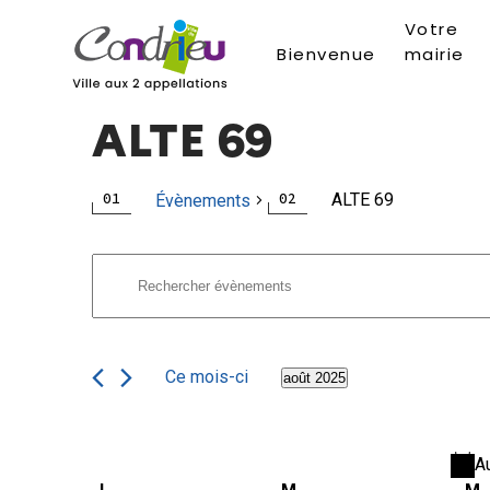
Votre
Bienvenue
mairie
ALTE 69
ALTE 69
Évènements
Recherche
Évènements
Saisir
mot-
et
clé.
navigation
Rechercher
Ce mois-ci
août 2025
Évènements
Sélectionnez
de
par
une
mot-
date.
vues
A
clé.