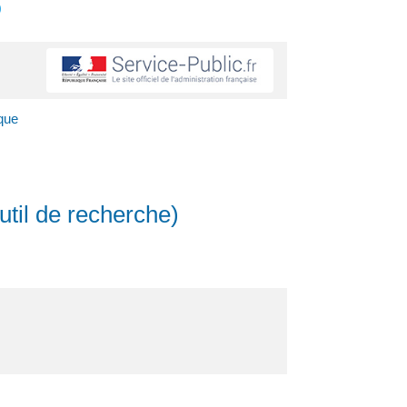
s
ique
Outil de recherche)