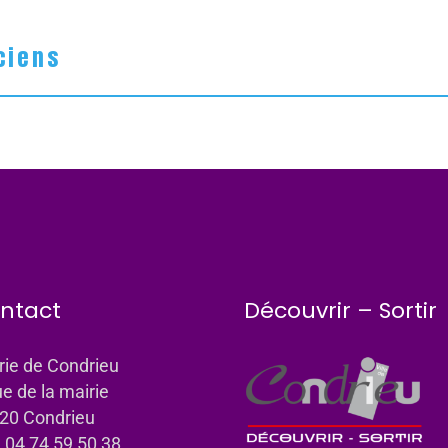
ciens
ntact
Découvrir – Sortir
rie de Condrieu
ue de la mairie
20 Condrieu
: 04 74 59 50 38