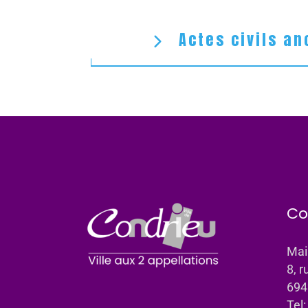
Actes civils an
Co
Mai
8, r
694
Tel