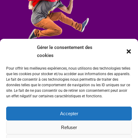
Gérer le consentement des
cookies
Pour offrir les meilleures expériences, nous utilisons des technologies telles
que les cookies pour stocker et/ou accéder aux informations des appareils.
Le fait de consentir à ces technologies nous permettra de traiter des
données telles que le comportement de navigation ou les ID uniques sur ce
site. Le fait de ne pas consentir ou de retirer son consentement peut avoir
un effet négatif sur certaines caractéristiques et fonctions.
Accepter
Mairie de Condrieu | Copyright © 2023 |
Mentions légales
|
Politique de
Refuser
confidentialité
Site internet Charlitisé par FBMediaworks - Création de sites internet à Condrieu