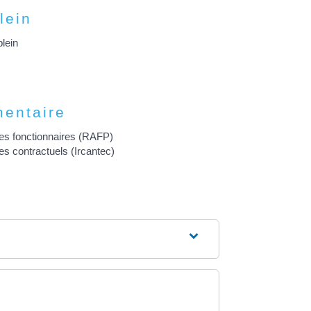
lein
plein
mentaire
es fonctionnaires (RAFP)
s contractuels (Ircantec)