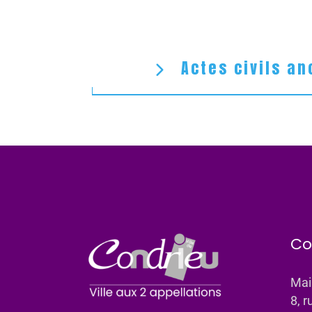
Actes civils an
Co
Mai
8, r