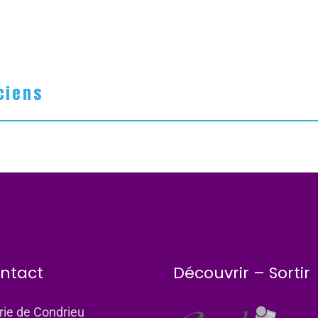
ciens
ntact
Découvrir – Sortir
rie de Condrieu