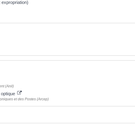
t expropriation)
nt (Anil)
e optique
roniques et des Postes (Arcep)