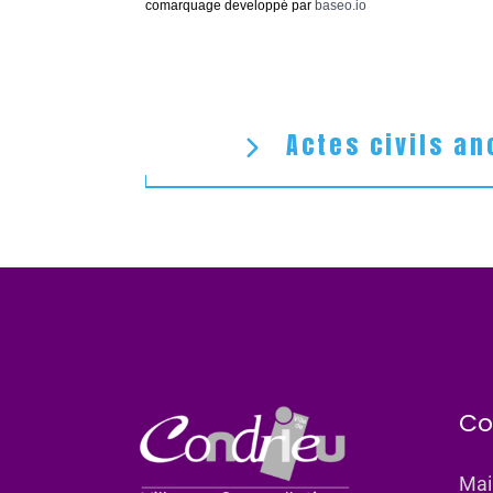
comarquage developpé par
baseo.io
Actes civils an
Co
Mai