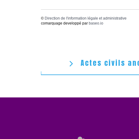
©
Direction de l'information légale et administrative
comarquage developpé par
baseo.io
Actes civils an