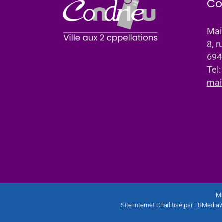
Co
Mai
8, r
694
Tel
mai
Ma
Site internet Charlitisé par FBMediaw