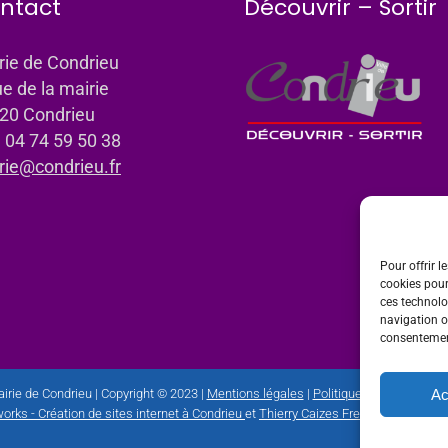
ntact
Découvrir – Sortir
rie de Condrieu
ue de la mairie
20 Condrieu
: 04 74 59 50 38
rie@condrieu.fr
Pour offrir l
cookies pour
ces technolo
navigation ou
consentement
Ac
irie de Condrieu | Copyright © 2023 |
Mentions légales
|
Politique de confidential
orks - Création de sites internet à Condrieu
et
Thierry Caizes Freelance
| Photos