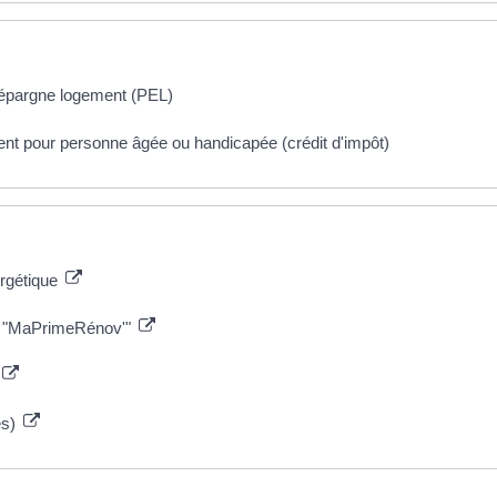
n épargne logement (PEL)
ent pour personne âgée ou handicapée (crédit d'impôt)
ergétique
que "MaPrimeRénov'"
es)