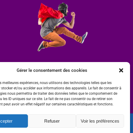
Gérer le consentement des cookies
es meilleures expériences, nous utilisons des technologies telles que les
 stocker et/ou accéder aux informations des appareils. Le fait de consentir à
gies nous permettra de traiter des données telles que le comportement de
 les ID uniques sur ce site. Le fait de ne pas consentir ou de retirer son
 peut avoir un effet négatif sur certaines caractéristiques et fonctions.
cepter
Refuser
Voir les préférences
ité
 par
Ombre et Matière - Photographe