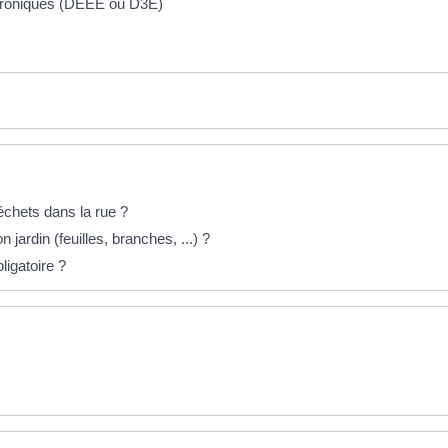
ctroniques (DEEE ou D3E)
chets dans la rue ?
jardin (feuilles, branches, ...) ?
ligatoire ?