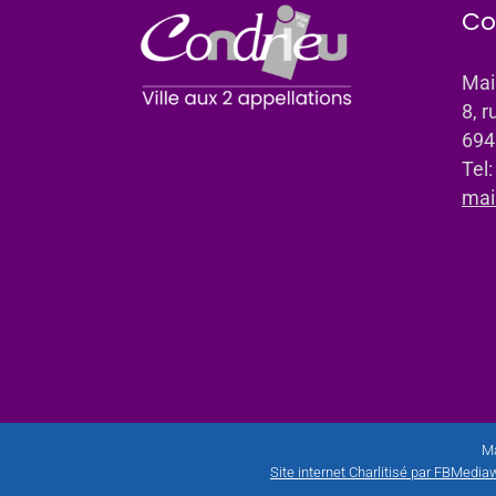
Co
Mai
8, r
694
Tel
mai
Ma
Site internet Charlitisé par FBMediaw