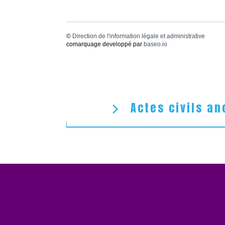
©
Direction de l'information légale et administrative
comarquage developpé par
baseo.io
Actes civils an