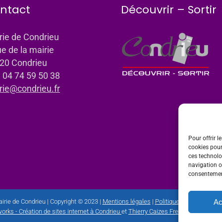
ntact
Découvrir – Sortir
rie de Condrieu
ue de la mairie
20 Condrieu
: 04 74 59 50 38
rie@condrieu.fr
Pour offrir l
cookies pour
ces technolo
navigation ou
consentement
Ac
irie de Condrieu | Copyright © 2023 |
Mentions légales
|
Politique de confidential
orks - Création de sites internet à Condrieu
et
Thierry Caizes Freelance
| Photos