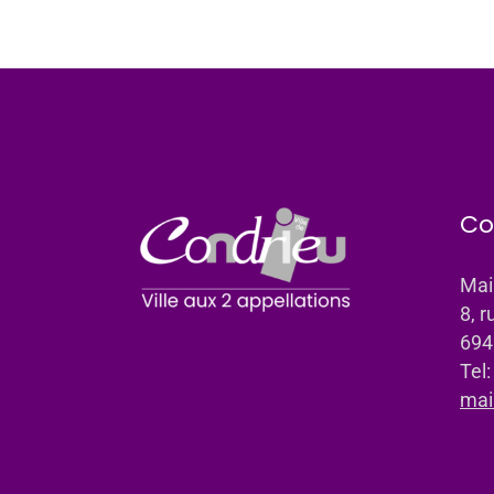
Co
Mai
8, r
694
Tel
mai