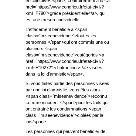
et collective</span>, contrairement à la <a
href="https://www.condrieu.fr/etat-civil/?
xml=F780">grâce présidentielle</a>, qui
est une mesure individuelle.
L'effacement bénéficie à <span
class="miseenevidence">toutes les
personnes </span>qui ont commis une ou
plusieurs <span
class="miseenevidence">catégories <a
href="https://www.condrieu.fr/etat-civil/?
xml=R10272">d'infractions</a> visées
dans la loi d'amnistie</span>.
Si vous faites partie des personnes visées
par une loi d'amnistie, vous êtes alors
<span class="miseenevidence">reconnu
comme innocent </span>pour les faits qui
ont entraîné les condamnations <span
class="miseenevidence">ciblées par la
loi</span>.
Les personnes qui peuvent bénéficier de