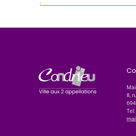
Co
Mai
8, r
694
Tel
mai