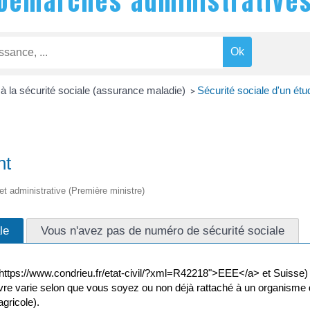
Démarches administrative
on à la sécurité sociale (assurance maladie)
Sécurité sociale d'un étu
>
nt
 et administrative (Première ministre)
le
Vous n'avez pas de numéro de sécurité sociale
"https://www.condrieu.fr/etat-civil/?xml=R42218">EEE</a> et Suisse) 
re varie selon que vous soyez ou non déjà rattaché à un organisme d
gricole).