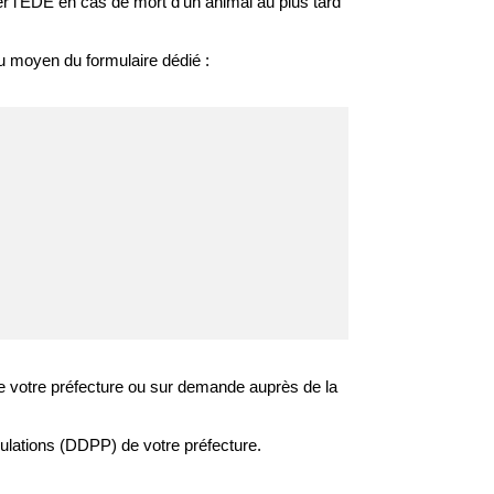
mer l'EDE en cas de mort d'un animal au plus tard
au moyen du formulaire dédié :
t de votre préfecture ou sur demande auprès de la
pulations (DDPP) de votre préfecture.