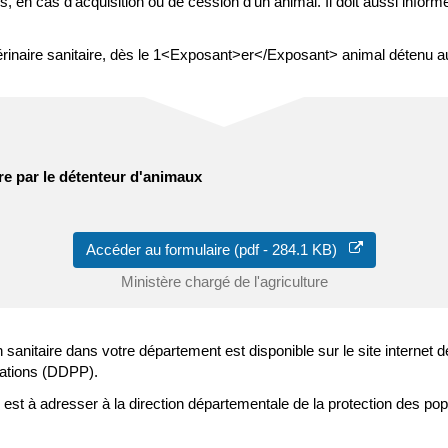
rs, en cas d'acquisition ou de cession d'un animal. Il doit aussi infor
vétérinaire sanitaire, dès le 1<Exposant>er</Exposant> animal détenu 
ire par le détenteur d'animaux
Accéder au formulaire (pdf - 284.1 KB)
Ministère chargé de l'agriculture
ion sanitaire dans votre département est disponible sur le site interne
lations (DDPP).
e est à adresser à la direction départementale de la protection des po