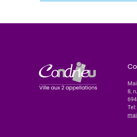
Co
Mai
8, r
694
Tel
mai