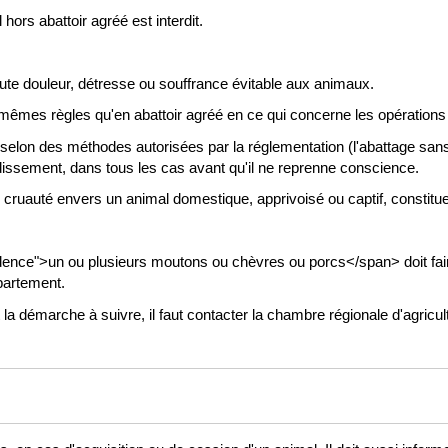
hors abattoir agréé est interdit.
toute douleur, détresse ou souffrance évitable aux animaux.
s mêmes règles qu'en abattoir agréé en ce qui concerne les opération
t selon des méthodes autorisées par la réglementation (l'abattage sans
issement, dans tous les cas avant qu'il ne reprenne conscience.
 cruauté envers un animal domestique, apprivoisé ou captif, constitue
dence">un ou plusieurs moutons ou chèvres ou porcs</span> doit fair
partement.
a démarche à suivre, il faut contacter la chambre régionale d'agricul