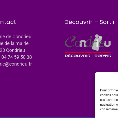
ntact
Découvrir – Sortir
rie de Condrieu
ue de la mairie
20 Condrieu
: 04 74 59 50 38
rie@condrieu.fr
Pour offrir l
cookies pour
ces technolo
navigation ou
consentement