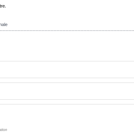
re.
nale
ation