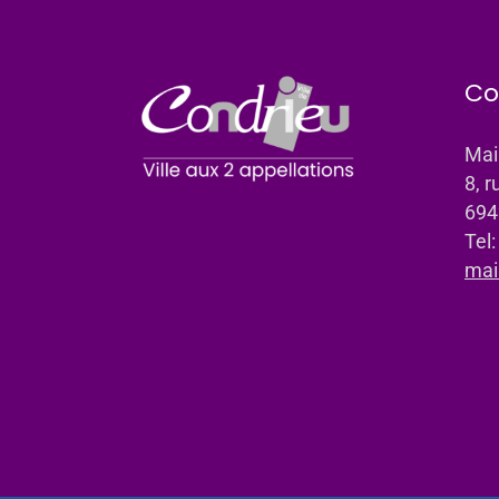
Co
Mai
8, r
694
Tel
mai