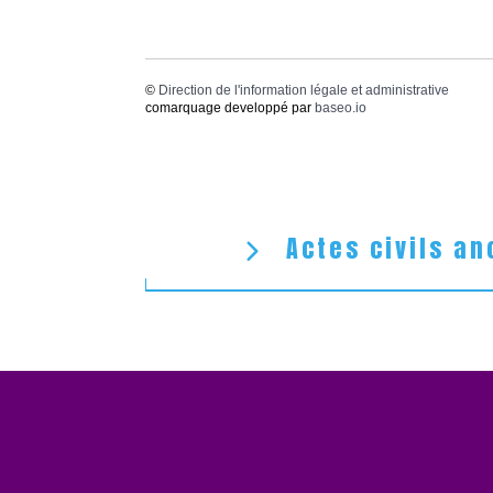
©
Direction de l'information légale et administrative
comarquage developpé par
baseo.io
Actes civils an