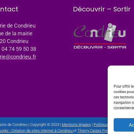
ntact
Découvrir – Sortir
rie de Condrieu
ue de la mairie
20 Condrieu
: 04 74 59 50 38
rie@condrieu.fr
Pour offrir l
cookies pour
ces technolo
navigation ou
consentement
Ac
irie de Condrieu | Copyright © 2023 |
Mentions légales
|
Politique de confidential
orks - Création de sites internet à Condrieu
et
Thierry Caizes Freelance
| Photos