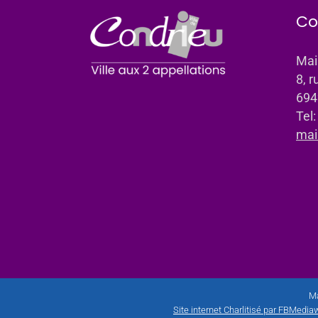
Co
Mai
8, r
694
Tel
mai
Ma
Site internet Charlitisé par FBMediaw