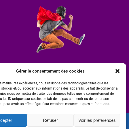
Gérer le consentement des cookies
es meilleures expériences, nous utilisons des technologies telles que les
 stocker et/ou accéder aux informations des appareils. Le fait de consentir à
gies nous permettra de traiter des données telles que le comportement de
 les ID uniques sur ce site. Le fait de ne pas consentir ou de retirer son
 peut avoir un effet négatif sur certaines caractéristiques et fonctions.
cepter
Refuser
Voir les préférences
ité
 par
Ombre et Matière - Photographe