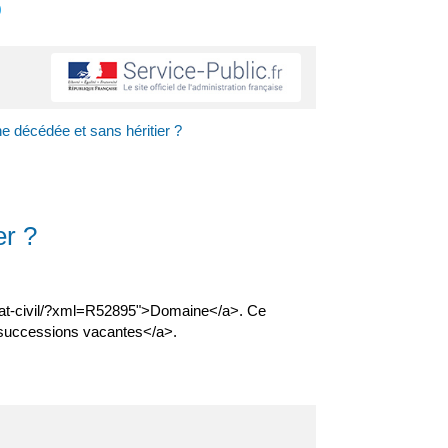
s
e décédée et sans héritier ?
er ?
etat-civil/?xml=R52895">Domaine</a>. Ce
">successions vacantes</a>.