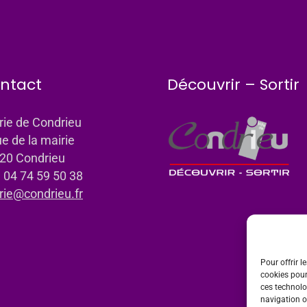
ntact
Découvrir – Sortir
rie de Condrieu
ue de la mairie
20 Condrieu
: 04 74 59 50 38
rie@condrieu.fr
Pour offrir l
cookies pour
ces technolo
navigation ou