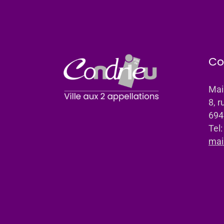
Co
Mai
8, r
694
Tel
mai