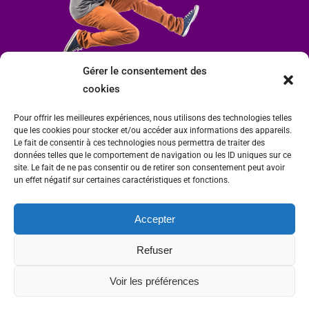
Gérer le consentement des
cookies
Pour offrir les meilleures expériences, nous utilisons des technologies telles
que les cookies pour stocker et/ou accéder aux informations des appareils.
Le fait de consentir à ces technologies nous permettra de traiter des
données telles que le comportement de navigation ou les ID uniques sur ce
site. Le fait de ne pas consentir ou de retirer son consentement peut avoir
un effet négatif sur certaines caractéristiques et fonctions.
Accepter
Mairie de Condrieu | Copyright © 2023 |
Mentions légales
|
Politique de
Refuser
confidentialité
Site internet Charlitisé par FBMediaworks - Création de sites internet à Condrieu
Voir les préférences
et
Thierry Caizes Freelance
| Photos par
Ombre et Matière - Photographe