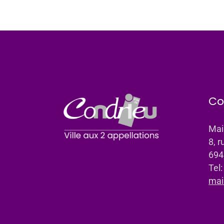
Co
Mai
8, r
694
Tel
mai