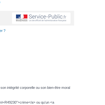
s
er ?
n intégrité corporelle ou son bien-être moral
/?xml=R49230">crime</a> ou qu'un <a