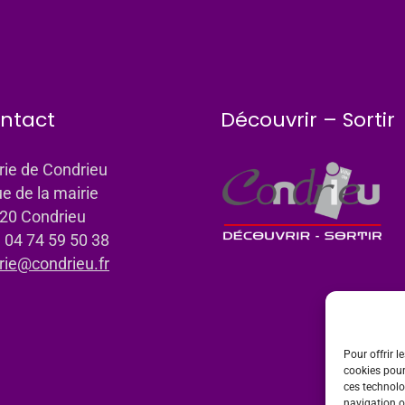
ntact
Découvrir – Sortir
rie de Condrieu
ue de la mairie
20 Condrieu
: 04 74 59 50 38
rie@condrieu.fr
Pour offrir l
cookies pour
ces technolo
navigation ou