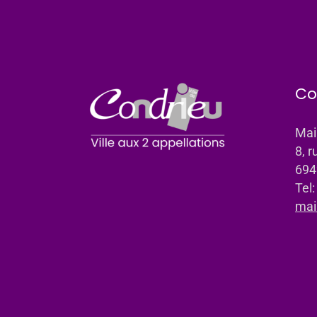
Co
Mai
8, r
694
Tel
mai