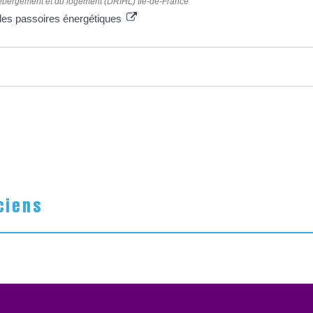
'hébergement et du logement (DRIHL) Ile-de-France
s des passoires énergétiques
ciens