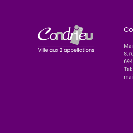
Co
Mai
8, r
694
Tel
mai