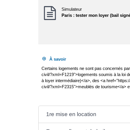
Simulateur
Paris : tester mon loyer (bail signé
À savoir
Certains logements ne sont pas concernés par l'
civil/?xml=F1219">logements soumis à la loi d
à loyer intermédiaire)</a>, des <a href="https
civil/?xml=F2315">meublés de tourisme</a> et
1re mise en location