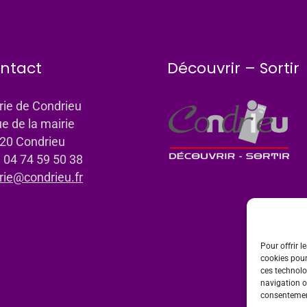
ntact
Découvrir – Sortir
rie de Condrieu
ue de la mairie
20 Condrieu
: 04 74 59 50 38
rie@condrieu.fr
Pour offrir l
cookies pour
ces technolo
navigation ou
consentement