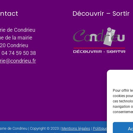
ntact
Découvrir – Sortir
rie de Condrieu
ue de la mairie
20 Condrieu
: 04 74 59 50 38
rie@condrieu.fr
Pour offrir l
cookies pour
ces technolo
navigation ou
consentement
Ac
irie de Condrieu | Copyright © 2023 |
Mentions légales
|
Politique de confidential