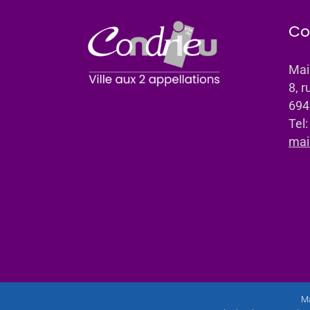
Co
Mai
8, r
694
Tel
mai
Ma