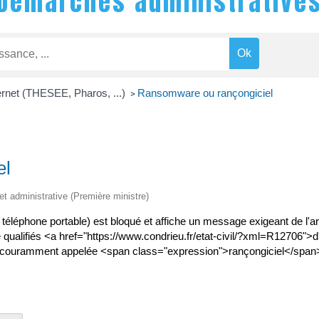
Démarches administrative
ernet (THESEE, Pharos, ...)
Ransomware ou rançongiciel
>
el
 et administrative (Première ministre)
 ou téléphone portable) est bloqué et affiche un message exigeant de l'
e qualifiés <a href="https://www.condrieu.fr/etat-civil/?xml=R12706"
lus couramment appelée <span class="expression">rançongiciel</spa