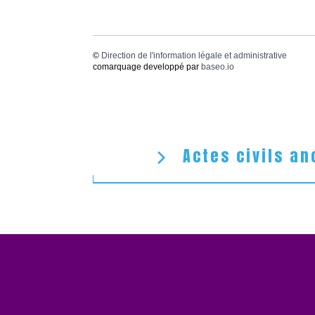
©
Direction de l'information légale et administrative
comarquage developpé par
baseo.io
Actes civils an