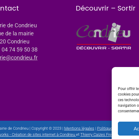
ntact
Découvrir – Sortir
rie de Condrieu
ue de la mairie
20 Condrieu
: 04 74 59 50 38
rie@condrieu.fr
Pour offrir l
cookies pour
ces technolo
navigation ou
consentement
Ac
irie de Condrieu | Copyright © 2023 |
Mentions légales
|
Politique de confidential
orks - Création de sites internet à Condrieu
et
Thierry Caizes Freelance
| Photos