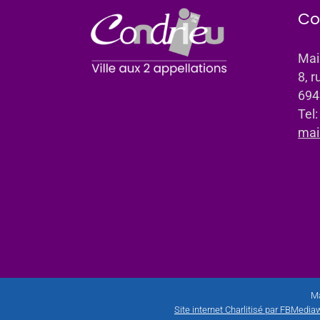
Co
Mai
8, r
694
Tel
mai
Ma
Site internet Charlitisé par FBMediaw