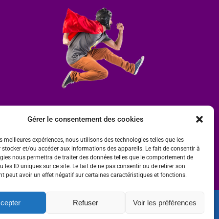
Gérer le consentement des cookies
es meilleures expériences, nous utilisons des technologies telles que les
 stocker et/ou accéder aux informations des appareils. Le fait de consentir à
gies nous permettra de traiter des données telles que le comportement de
 les ID uniques sur ce site. Le fait de ne pas consentir ou de retirer son
 peut avoir un effet négatif sur certaines caractéristiques et fonctions.
cepter
Refuser
Voir les préférences
ité
 par
Ombre et Matière - Photographe