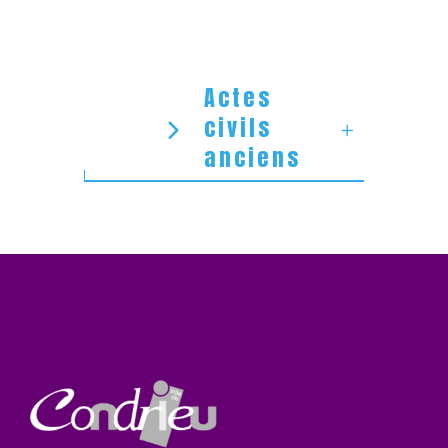
Actes
civils
anciens