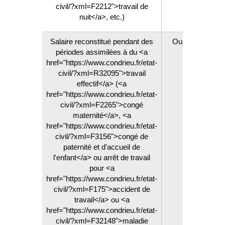
civil/?xml=F2212">travail de
nuit</a>, etc.)
Salaire reconstitué pendant des
Oui
périodes assimilées à du <a
href="https://www.condrieu.fr/etat-
civil/?xml=R32095">travail
effectif</a> (<a
href="https://www.condrieu.fr/etat-
civil/?xml=F2265">congé
maternité</a>, <a
href="https://www.condrieu.fr/etat-
civil/?xml=F3156">congé de
paternité et d'accueil de
l'enfant</a> ou arrêt de travail
pour <a
href="https://www.condrieu.fr/etat-
civil/?xml=F175">accident de
travail</a> ou <a
href="https://www.condrieu.fr/etat-
civil/?xml=F32148">maladie