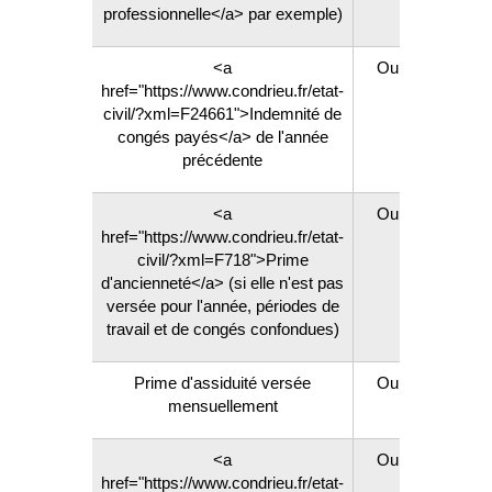
professionnelle</a> par exemple)
<a
Oui
href="https://www.condrieu.fr/etat-
civil/?xml=F24661">Indemnité de
congés payés</a> de l'année
précédente
<a
Oui
href="https://www.condrieu.fr/etat-
civil/?xml=F718">Prime
d'ancienneté</a> (si elle n'est pas
versée pour l'année, périodes de
travail et de congés confondues)
Prime d'assiduité versée
Oui
mensuellement
<a
Oui
href="https://www.condrieu.fr/etat-