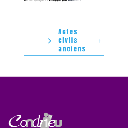
Actes
civils
anciens