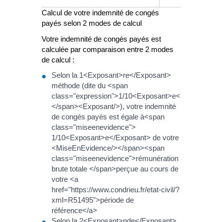
Calcul de votre indemnité de congés
payés selon 2 modes de calcul
Votre indemnité de congés payés est
calculée par comparaison entre 2 modes
de calcul :
Selon la 1<Exposant>re</Exposant>
méthode (dite du <span
class="expression">1/10<Exposant>e</Exposant>
</span><Exposant/>), votre indemnité
de congés payés est égale à<span
class="miseenevidence">
1/10<Exposant>e</Exposant> de votre
<MiseEnEvidence/></span><span
class="miseenevidence">rémunération
brute totale </span>perçue au cours de
votre <a
href="https://www.condrieu.fr/etat-civil/?
xml=R51495">période de
référence</a>
Selon la 2<Exposant>nde</Exposant>