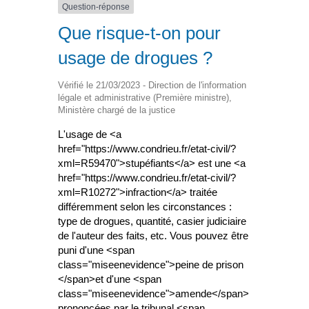
Question-réponse
Que risque-t-on pour
usage de drogues ?
Vérifié le 21/03/2023 - Direction de l'information
légale et administrative (Première ministre),
Ministère chargé de la justice
L'usage de <a
href="https://www.condrieu.fr/etat-civil/?
xml=R59470">stupéfiants</a> est une <a
href="https://www.condrieu.fr/etat-civil/?
xml=R10272">infraction</a> traitée
différemment selon les circonstances :
type de drogues, quantité, casier judiciaire
de l'auteur des faits, etc. Vous pouvez être
puni d'une <span
class="miseenevidence">peine de prison
</span>et d'une <span
class="miseenevidence">amende</span>
prononcées par le tribunal <span