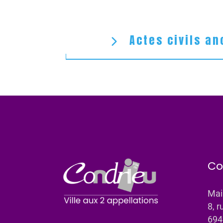
Actes civils an
Co
Mai
8, r
694