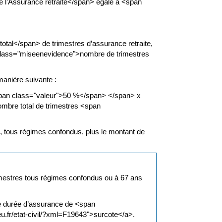
e l’Assurance retraite</span> égale à <span
otal</span> de trimestres d’assurance retraite,
class="miseenevidence">nombre de trimestres
manière suivante :
pan class="valeur">50 %</span> </span> x
ombre total de trimestres <span
s, tous régimes confondus, plus le montant de
trimestres tous régimes confondus ou à 67 ans
de durée d’assurance de <span
u.fr/etat-civil/?xml=F19643">surcote</a>.