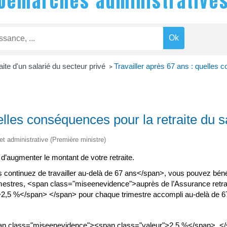
Démarches administrative
aite d'un salarié du secteur privé
Travailler après 67 ans : quelles c
>
elles conséquences pour la retraite du s
 et administrative (Première ministre)
 d’augmenter le montant de votre retraite.
continuez de travailler au-delà de 67 ans</span>, vous pouvez béné
rimestres, <span class="miseenevidence">auprès de l’Assurance retr
2,5 %</span> </span> pour chaque trimestre accompli au-delà de 6
span class="miseenevidence"><span class="valeur">2,5 %</span> <