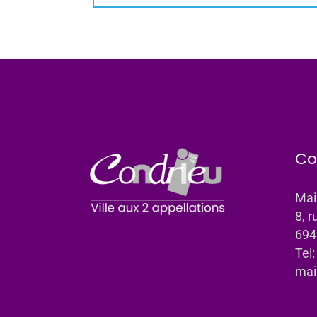
Co
Mai
8, r
694
Tel
mai