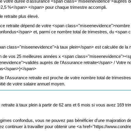
n de votre durée d'assurance <span class="miseenevidence">auprès d
2,5 %</span> </span> pour chaque trimestre accompli.
 retraite plus élevé.
rance retraite dépend de votre <span class="miseenevidence">nombre t
fondus</span> et, parmi ce nombre total de trimestres, du <span 
<span class="miseenevidence">à taux plein</span> est calculée de la 
n de vos 25 meilleures années x <span class="miseenevidence"><s
nevidence">validés auprès de l’Assurance retraite</span> / Votre n
us</span>)</span>
e l’Assurance retraite est proche de votre nombre total de trimestre
itié de votre salaire annuel moyen.
 retraite à taux plein à partir de 62 ans et 6 mois si vous avez 169 
régimes confondus, vous ne pouvez pas bénéficier d’une majoration 
continuer à travailler pour obtenir une <a href="https://www.condrie