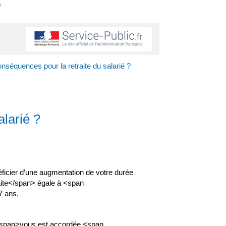
s
onséquences pour la retraite du salarié ?
alarié ?
ficier d’une augmentation de votre durée
aite</span> égale à <span
7 ans.
/span>vous est accordée <span