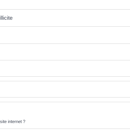
licite
ite internet ?