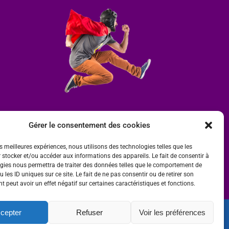
Gérer le consentement des cookies
es meilleures expériences, nous utilisons des technologies telles que les
 stocker et/ou accéder aux informations des appareils. Le fait de consentir à
gies nous permettra de traiter des données telles que le comportement de
 les ID uniques sur ce site. Le fait de ne pas consentir ou de retirer son
 peut avoir un effet négatif sur certaines caractéristiques et fonctions.
cepter
Refuser
Voir les préférences
ité
 par
Ombre et Matière - Photographe