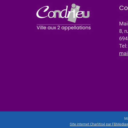
Co
Mai
8, r
694
Tel
mai
Ma
Site internet Charlitisé par FBMediaw